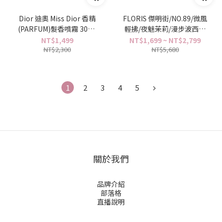
Dior 迪奧 Miss Dior 香精
FLORIS 傑明街/NO.89/微風
(PARFUM)髮香噴霧 30ml
輕拂/夜魅茉莉/漫步波西塔
(新包裝) TESTER (環保盒)
諾/御花見/女王的花束/清冽
NT$1,499
NT$1,699 ~ NT$2,799
NT$2,300
玫瑰 100ml TESTER (環保
NT$5,680
盒/無盒版) -任選
1
2
3
4
5
關於我們
品牌介紹
部落格
直播說明