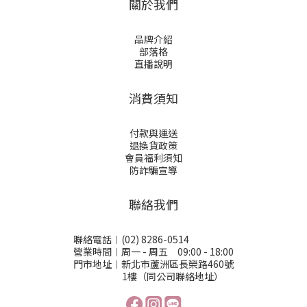
關於我們
品牌介紹
部落格
直播說明
消費須知
付款與運送
退換貨政策
會員福利須知
防詐騙宣導
聯絡我們
聯絡電話︱(02) 8286-0514
營業時間︱周一 - 周五 09:00 - 18:00
門市地址︱新北市蘆洲區長榮路460號
1樓（同公司聯絡地址）