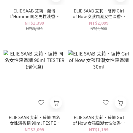
ELIE SAAB 艾莉．薩博
ELIE SAAB 艾莉．薩博 Girl
L'Homme 同名男性淡香精
of Now 女孩風潮女性淡香精
50ml
90ml TESTER (環保盒)
NT$1,399
NT$2,099
NT$3,150
NT$4,900
ELIE SAAB 艾莉．薩博 同名
ELIE SAAB 艾莉．薩博 Girl
女性淡香精 90ml TESTER
of Now 女孩風潮女性淡香精
(環保盒)
30ml
NT$2,099
NT$1,199