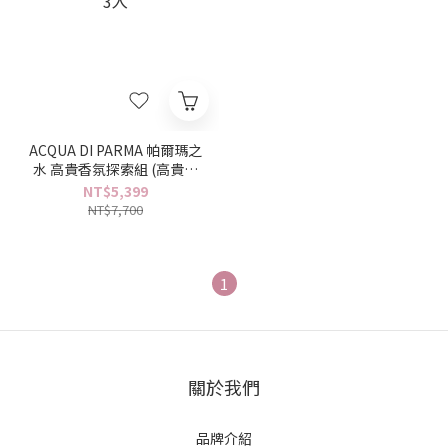
ACQUA DI PARMA 帕爾瑪之
水 高貴香氛探索組 (高貴玫
瑰/牡丹/木蘭淡香精) 12ml x
NT$5,399
3入
NT$7,700
1
關於我們
品牌介紹