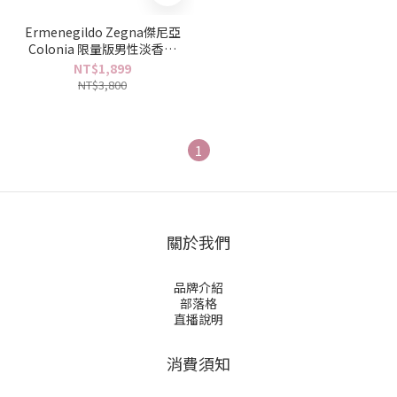
Ermenegildo Zegna傑尼亞
Colonia 限量版男性淡香水
125ml
NT$1,899
NT$3,800
1
關於我們
品牌介紹
部落格
直播說明
消費須知