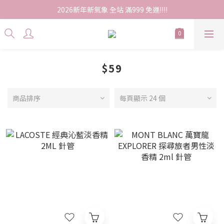
2026新年新氣象 全站 滿999 免運!!!!
$59
商品排序
每頁顯示 24 個