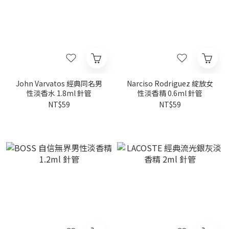
John Varvatos 經典同名男
Narciso Rodriguez 綻放女
性淡香水 1.8ml 針管
性淡香精 0.6ml 針管
NT$59
NT$59