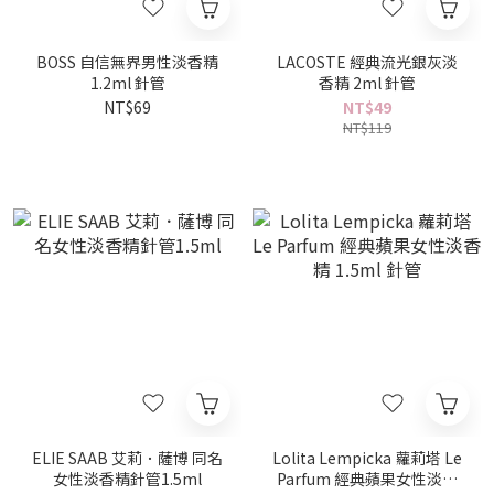
BOSS 自信無界男性淡香精
LACOSTE 經典流光銀灰淡
1.2ml 針管
香精 2ml 針管
NT$69
NT$49
NT$119
ELIE SAAB 艾莉．薩博 同名
Lolita Lempicka 蘿莉塔 Le
女性淡香精針管1.5ml
Parfum 經典蘋果女性淡香