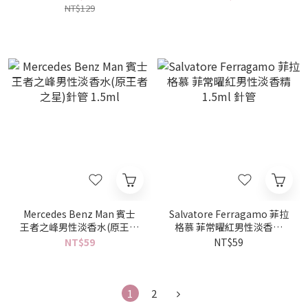
NT$129
Mercedes Benz Man 賓士
Salvatore Ferragamo 菲拉
王者之峰男性淡香水(原王者
格慕 菲常曜紅男性淡香精
之星)針管 1.5ml
1.5ml 針管
NT$59
NT$59
1
2