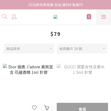
2026新年新氣象 全站 滿999 免運!!!!
$79
商品排序
每頁顯示 24 個
售完