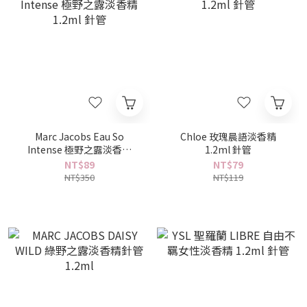
Marc Jacobs Eau So
Chloe 玫瑰晨語淡香精
Intense 極野之露淡香精
1.2ml 針管
1.2ml 針管
NT$89
NT$79
NT$350
NT$119