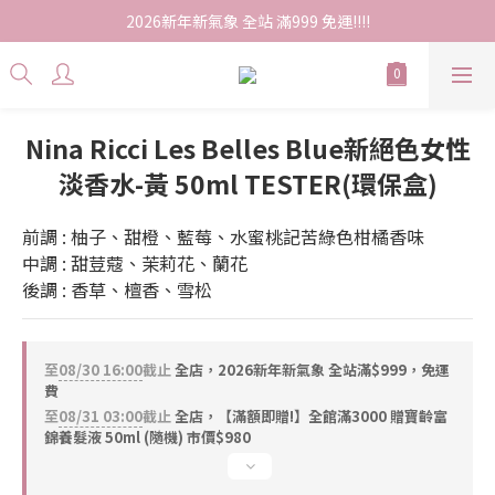
2026新年新氣象 全站 滿999 免運!!!!
Nina Ricci Les Belles Blue新絕色女性
淡香水-黃 50ml TESTER(環保盒)
前調 : 柚子、甜橙、藍莓、水蜜桃記苦綠色柑橘香味
中調 : 甜荳蔻、茉莉花、蘭花
後調 : 香草、檀香、雪松
至
08/30 16:00
截止
全店，2026新年新氣象 全站滿$999，免運
費
至
08/31 03:00
截止
全店，【滿額即贈!】全館滿3000 贈寶齡富
錦養髮液 50ml (隨機) 市價$980