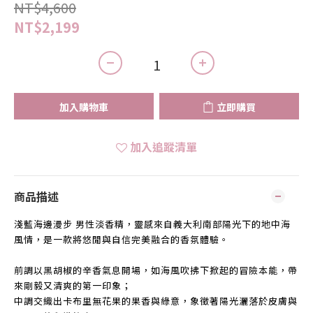
NT$4,600
NT$2,199
加入購物車
立即購買
加入追蹤清單
商品描述
淺藍海邊漫步 男性淡香精，靈感來自義大利南部陽光下的地中海
風情，是一款將悠閒與自信完美融合的香氛體驗。
前調以黑胡椒的辛香氣息開場，如海風吹拂下掀起的冒險本能，帶
來剛毅又清爽的第一印象；
中調交織出卡布里無花果的果香與綠意，象徵著陽光灑落於皮膚與