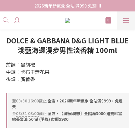
2026新年新氣象 全站 滿999 免運!!!!
DOLCE & GABBANA D&G LIGHT BLUE
淺藍海邊漫步男性淡香精 100ml
前調：黑胡椒
中調：卡布里無花果
後調：廣藿香
至
08/30 16:00
截止
全店，2026新年新氣象 全站滿$999，免運
費
至
08/31 03:00
截止
全店，【滿額即贈!】全館滿3000 贈寶齡富
錦養髮液 50ml (隨機) 市價$980