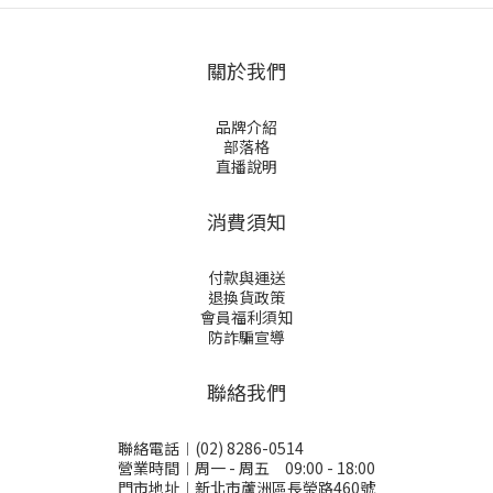
部保養，寶齡富錦更
們一直以來致力於提
Oil)。 精油又被稱作香
洞察到現代人面臨的
供方便、快速的購物
精是一瓶香水的靈
頭皮問題：落髮困
體驗，超商取貨付款
魂、決定香味的走
關於我們
擾、壓力、環境汙
是其中一項重要的服
向，其中的濃度決定
染、染燙傷害……因
務。然而我們發現有
這瓶香水是香精、淡
此，品牌推出 Hair
許多顧客在下單後選
香精、淡香水、還是
品牌介紹
Gene 髮原素系列，專
擇不前往超商取貨，
古龍水。 酒精作為精
部落格
為頭皮養護與落髮改
導致了許多訂單遭到
油的溶劑，可幫助香
直播說明
善設計。 ◎Hair Gene
退回。這不僅給我們
氣散發，香水用的水
髮原素系列特色1. 醫
的庫存管理帶來了困
則是蒸餾過的水，可
學科研配方「Hair
擾，還讓那些真正需
緩和精油的刺激感。
消費須知
Gene 髮原素」系列結
要這些商品的顧客們
香精、淡香精、淡香
合皮膚科醫師與毛髮
無法及時購買到他們
水、古龍水、香氛噴
專家研發，透過頭皮
所需的物品。 2. 許多
霧的定義： 一支香水
付款與運送
環境平衡，幫助改善
買家累犯，累積了大
的持久程度，取決於
退換貨政策
落髮、強化髮根，讓
量惡意訂單 雖然我們
精油的濃度。一般來
會員福利須知
髮絲恢復健康。2. 核
願意為提供更好的服
說，精油成分濃度愈
防詐騙宣導
心功效頭皮淨化：溫
務而容忍一定程度的
高，持久度亦會愈
和清潔油脂、汙垢，
訂單未取貨情況，但
高，相對的，香水價
維持毛囊呼吸。強健
某些不肖顧客卻濫用
格也會因此而提高。
聯絡我們
髮根：養分深入毛
了這項服務，一次又
香水名稱的分類是依
囊，改善細軟易斷髮
一次地下單後不去取
香精濃度區分，以下
質。舒緩修護：減少
貨，從而累積了大量
為常見的香水名稱及
聯絡電話︱(02) 8286-0514
頭皮乾癢與敏感不
的惡意訂單。這種行
濃度。 1. Parfum
營業時間︱周一 - 周五 09:00 - 18:00
適。男女適用：針對
為不僅讓我們的系統
濃香水 香精含量為
門市地址︱新北市蘆洲區長榮路460號