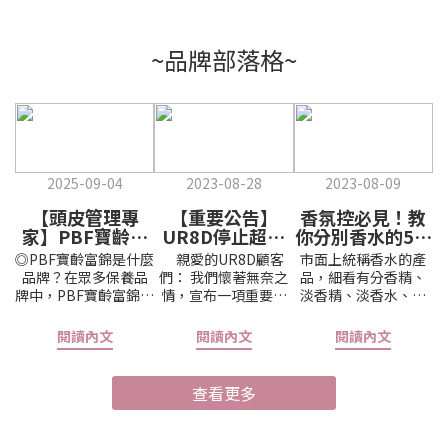
~品牌部落格~
2025-09-04
2023-08-28
2023-08-09
【頭皮管理專
【重要公告】
香氛控必見！教
家】PBF寶齡富
UR8D停止超商
你分別香水的5個
錦 Hair Gene 髮
取貨付款服務
等級～
◎PBF寶齡富錦是什麼
親愛的UR8D顧客
市面上統稱香水的產
原素｜養髮救星
品牌？在眾多保養品
們： 我們懷著無奈之
品，細看有分香精、
牌中，PBF寶齡富錦以
情，宣布一項重要的
淡香精、淡香水、古
「專業醫美背景」聞
決定：停止提供超商
龍水、香氛噴霧，它
名，長期專注於肌膚
取貨付款服務。 團隊
們的差別是什麼？
閱讀內文
閱讀內文
閱讀內文
與頭皮健康。憑藉醫
深思熟慮已久好不容
首先要先了解香水組
美通路與臨床數據支
易才下此決定，但我
成與結構： 一瓶香水
持，寶齡富錦的產品
們認為這是必要的，
成份可分為三個部
查看更多
兼具安全性、有效性
主要是因下列三個重
分，酒精(Alcohol)、
與專業性，深受診所
要原因： 1. 有太多買
水(Distilled Water)、
與專櫃信賴。除了臉
家下單後不去取貨 我
及精油(Fragrance