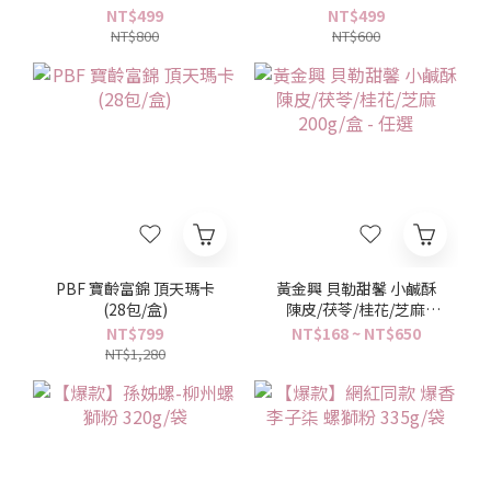
D3+Omega3(DHA/EPA)
NT$499
NT$499
30ml
NT$800
NT$600
PBF 寶齡富錦 頂天瑪卡
黃金興 貝勒甜馨 小鹹酥
(28包/盒)
陳皮/茯苓/桂花/芝麻
200g/盒 - 任選
NT$799
NT$168 ~ NT$650
NT$1,280