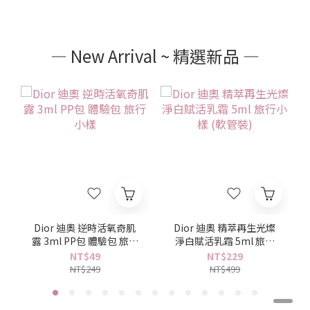
— New Arrival ~ 精選新品 —
Dior 迪奧 逆時活氧奇肌
Dior 迪奧 精萃再生光燦
露 3ml PP包 體驗包 旅行
淨白賦活乳霜 5ml 旅行
小樣
小樣 (軟管裝)
NT$49
NT$229
NT$249
NT$499