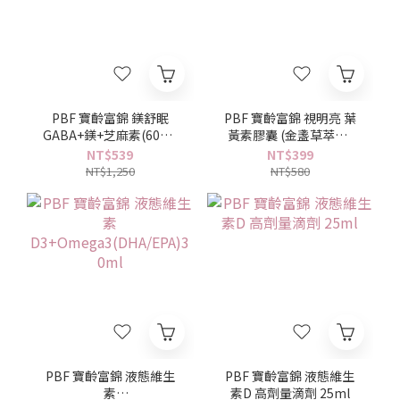
PBF 寶齡富錦 鎂舒眠
PBF 寶齡富錦 視明亮 葉
GABA+鎂+芝麻素(60粒/
黃素膠囊 (金盞草萃取)
入)
30顆入
NT$539
NT$399
NT$1,250
NT$580
PBF 寶齡富錦 液態維生
PBF 寶齡富錦 液態維生
素
素D 高劑量滴劑 25ml