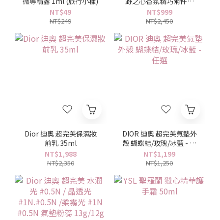
微導精露 1ml (旅行小樣)
野之心香氛精巧兩件禮
(香氛10ml+沐浴露
NT$49
NT$999
20ml)-公司貨
NT$249
NT$2,450
Dior 迪奧 超完美保濕妝
DIOR 迪奧 超完美氣墊外
前乳 35ml
殼 蝴蝶結/玫瑰/冰藍 - 任
選
NT$1,988
NT$1,199
NT$2,350
NT$1,250