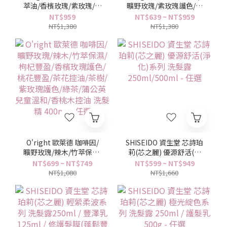
萃油/香檳玫瑰/紫玫瑰/曠
曠野玫瑰/紫玫瑰護色/香
野玫瑰 護髮油 100ml 免
檳玫瑰護色/竹萃保濕 護
NT$959
NT$639 ~ NT$959
沖洗 - 任選
髮素 250ml - 任選
NT$1,380
NT$1,380
O'right 歐萊德 咖啡因/
SHISEIDO 資生堂 芯詩珀
曠野玫瑰/辣木/竹萃保濕/
莉(芯之麗) 優源舒活(淨
枸杞豐盈/香檳玫瑰護色/
化)系列 洗髮露
NT$699 ~ NT$749
NT$599 ~ NT$949
桃花豐盈/茶花控油/茶樹/
250ml/500ml - 任選
NT$1,080
NT$1,660
紫玫瑰護色/綠茶/蒲公英
兒童溫和/香桃木控油 洗
髮精 400ml - 任選