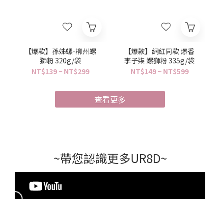
【爆款】孫姊螺-柳州螺
【爆款】網紅同款 爆香
獅粉 320g/袋
李子柒 螺獅粉 335g/袋
NT$139 ~ NT$299
NT$149 ~ NT$599
查看更多
~帶您認識更多UR8D~