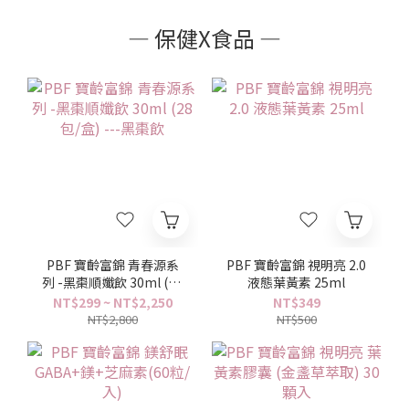
— 保健X食品 —
PBF 寶齡富錦 青春源系
PBF 寶齡富錦 視明亮 2.0
列 -黑棗順孅飲 30ml (28
液態葉黃素 25ml
包/盒) ---黑棗飲
NT$299 ~ NT$2,250
NT$349
NT$2,800
NT$500