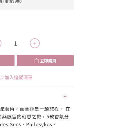
機) 市價$980
立即購買
加入追蹤清單
香水是藝術，而藝術是一趟旅程。 在
想與感官的幻想之旅，5款香氛分
es Sens、Philosykos、