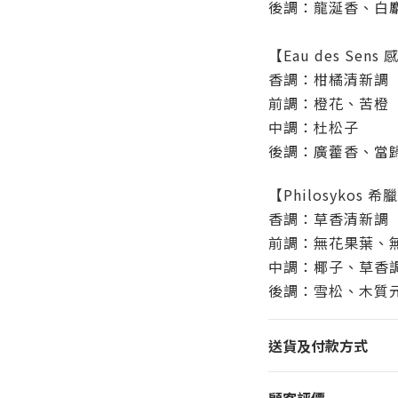
後調：龍涎香、白
【Eau des Sen
香調：柑橘清新調
前調：橙花、苦橙
中調：杜松子
後調：廣藿香、當
【Philosykos 
香調：草香清新調 
前調：無花果葉、
中調：椰子、草香
後調：雪松、木質
送貨及付款方式