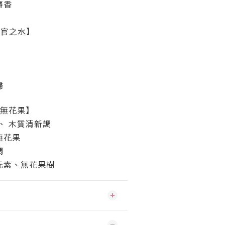
麝香
s 感官之水】
歸
希臘無花果】
、 木質清新調
無花果
調
元素、無花果樹