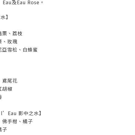
l’Eau及Eau Rose。
之水】
醋栗、荔枝
葵、玫瑰
尼亞雪松、白蜂蜜
、鳶尾花
紅胡椒
香
s l’Eau 影中之水】
、佛手柑、橘子
橘子