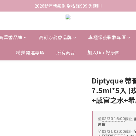
2026新年新氣象 全站 滿999 免運!!!!
商業香品牌
高訂沙龍香品牌
專櫃保養彩妝專區
精美開運專區
所有商品
加入line好康團
Diptyque
7.5ml*5入
+感官之水+希
至
08/30 16:00
截止
全
運費
至
08/31 03:00
截止
全