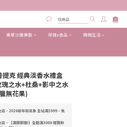
專業沙龍美髮
保健x食品
精緻生活
立即購買
 蒂普提克 經典淡香水禮盒
 (玫瑰之水+杜桑+影中之水
臘無花果)
店，2026新年新氣象 全站滿$999，免
店，【滿額即贈!】全館滿3000 贈寶齡