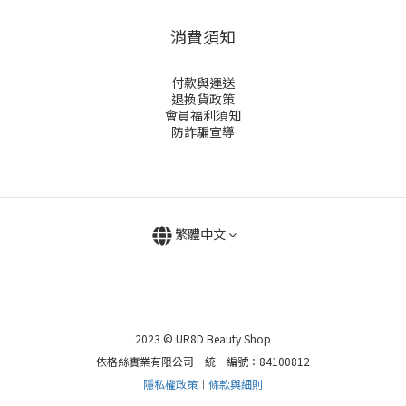
消費須知
付款與運送
退換貨政策
會員福利須知
防詐騙宣導
繁體中文
2023 © UR8D Beauty Shop
依格絲實業有限公司 統一編號：84100812
隱私權政策
︱
條款與細則