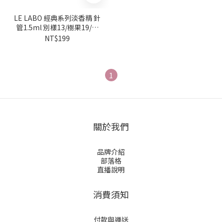
LE LABO 經典系列淡香精 針
管1.5ml 別樣13/樹果19/佛
手柑22/橙花27/黑茶29/玫瑰
NT$199
31/檀香33/百合41/依蘭49
多款任選
1
關於我們
品牌介紹
部落格
直播說明
消費須知
付款與運送