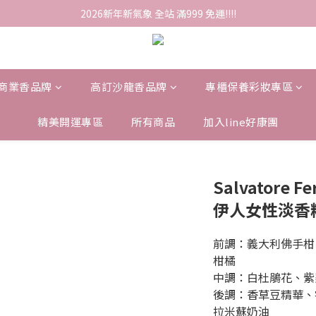
2026新年新氣象 全站 滿999 免運!!!!
商業香品牌
高訂沙龍香品牌
專櫃保養彩妝專區
精美開運專區
所有商品
加入line好康團
Salvatore 
伊人女性淡香精 
前調：義大利佛手柑
柑橘
中調：白杜鵑花、紫
後調：香草豆精華、
拉米蘇奶油