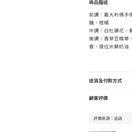
商品描述
前調：義大利佛手
糖、柑橘
中調：白杜鵑花、
後調：香草豆精華
香、提拉米蘇奶油
送貨及付款方式
顧客評價