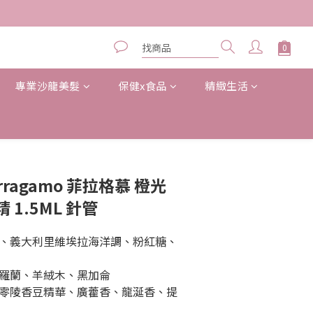
專業沙龍美髮
保健x食品
精緻生活
立即購買
Ferragamo 菲拉格慕 橙光
1.5ML 針管
、義大利里維埃拉海洋調、粉紅糖、
羅蘭、羊絨木、黑加侖
零陵香豆精華、廣藿香、龍涎香、提