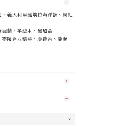
柑、義大利里維埃拉海洋調、粉紅
紫羅蘭、羊絨木、黑加侖
、零陵香豆精華、廣藿香、龍涎