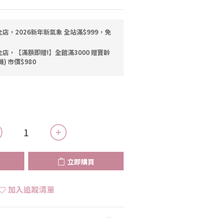
店，2026新年新氣象 全站滿$999，免
店，【滿額即贈!】全館滿3000 贈寶齡
機) 市價$980
立即購買
加入追蹤清單