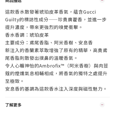
商品描述
這款香水散發著琥珀皮革香氣，蘊含Gucci
Guilty的標誌性成分——珍貴廣藿香，並進一步
提升濃度，帶來更強烈的嗅覺衝擊。
香水香調：琥珀皮革
主要成分：鳶尾香脂、阿米香樹、安息香
新注入的香蘭素萃取增強了原有的精華，高貴鳶
尾香脂則散發出撲鼻的溫暖香氣。
令人心曠神怡的Ambrofix™（阿米香樹）與肉荳
蔻的煙燻氣息相輔相成，將香氣的獨特之處提升
至極致。
安息香的基調為這款香水注入深度與磁性魅力。
了解更多