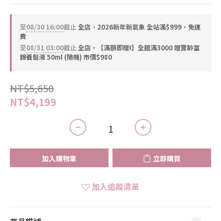
至
08/30 16:00
截止
全店，2026新年新氣象 全站滿$999，免運
費
至
08/31 03:00
截止
全店，【滿額即贈!】全館滿3000 贈寶齡富
錦養髮液 50ml (隨機) 市價$980
NT$5,650
NT$4,199
加入購物車
立即購買
加入追蹤清單