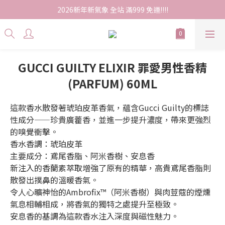
2026新年新氣象 全站 滿999 免運!!!!
GUCCI GUILTY ELIXIR 罪愛男性香精
(PARFUM) 60ML
這款香水散發著琥珀皮革香氣，蘊含Gucci Guilty的標誌
性成分——珍貴廣藿香，並進一步提升濃度，帶來更強烈
的嗅覺衝擊。
香水香調：琥珀皮革
主要成分：鳶尾香脂、阿米香樹、安息香
新注入的香蘭素萃取增強了原有的精華，高貴鳶尾香脂則
散發出撲鼻的溫暖香氣。
令人心曠神怡的Ambrofix™（阿米香樹）與肉荳蔻的煙燻
氣息相輔相成，將香氣的獨特之處提升至極致。 
安息香的基調為這款香水注入深度與磁性魅力。