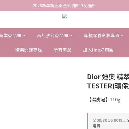
2026新年新氣象 全站 滿999 免運!!!!
商業香品牌
高訂沙龍香品牌
專櫃保養彩妝專區
精美開運專區
所有商品
加入line好康團
Dior 迪奧 
TESTER(環保盒
【潔膚皂】110g
至
08/30 16:00
截止
全
運費