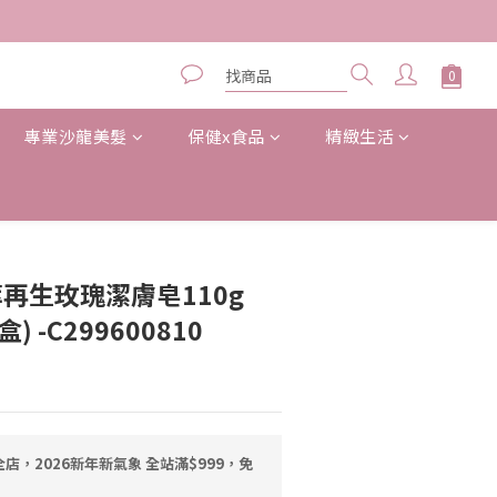
專業沙龍美髮
保健x食品
精緻生活
立即購買
精萃再生玫瑰潔膚皂110g
) -C299600810
店，2026新年新氣象 全站滿$999，免