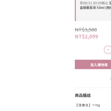
至
08/31 03:00
截止
全
富錦養髮液 50ml (隨
NT$3,500
NT$2,099
加入購物車
商品描述
【潔膚皂】110g