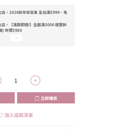
店，2026新年新氣象 全站滿$999，免
店，【滿額即贈!】全館滿3000 贈寶齡
機) 市價$980
立即購買
加入追蹤清單