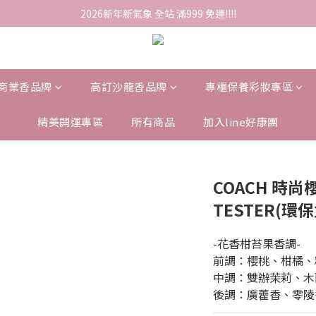
2026新年新氣象 全站 滿999 免運!!!!
商業香品牌
高訂沙龍香品牌
專櫃保養彩妝專區
精美開運專區
所有商品
加入line好康團
COACH 時尚
TESTER(環保
-花香柑苔果香調-
前調：櫻桃、柑橘、
中調：雙辦茉莉、木
後調：廣藿香、零陵