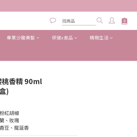
專業沙龍美髮
保健x食品
精緻生活
立即購買
櫻桃香精 90ml
盒)
粉紅胡椒
蘭、玫瑰
香豆、龍涎香