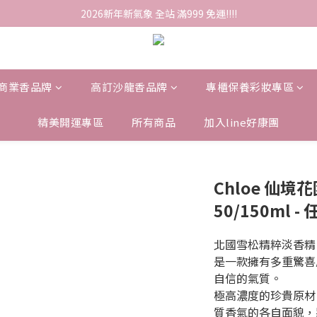
2026新年新氣象 全站 滿999 免運!!!!
商業香品牌
高訂沙龍香品牌
專櫃保養彩妝專區
精美開運專區
所有商品
加入line好康團
Chloe 仙
50/150ml - 
北國雪松精粹淡香精
是一款擁有多重驚喜
自信的氣質。
極高濃度的珍貴原材
質香氣的各自面貌，