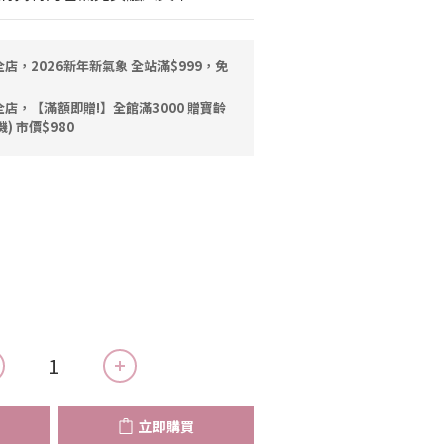
店，2026新年新氣象 全站滿$999，免
店，【滿額即贈!】全館滿3000 贈寶齡
機) 市價$980
立即購買