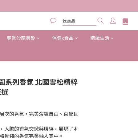
專業沙龍美髮
保健x食品
精緻生活
立即購買
境花園系列香氛 北國雪松精粹
任選
層次的香氣，完美演繹自由、直覺且
，大膽的香氣交織與環繞，展現了木
將獨特的香氣完美融入其中。